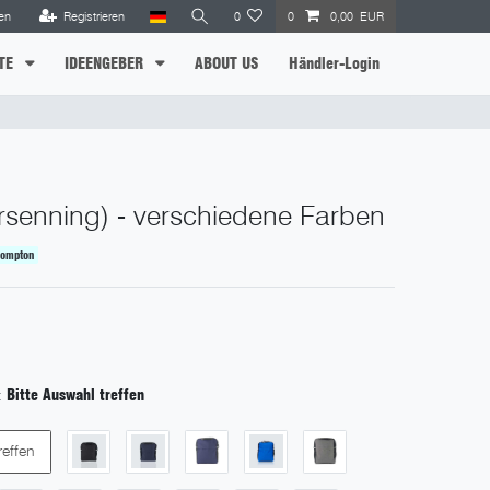
en
Registrieren
0
0
0,00 EUR
TE
IDEENGEBER
ABOUT US
Händler-Login
senning) - verschiedene Farben
rompton
:
Bitte Auswahl treffen
reffen