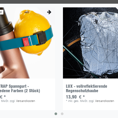
el
TRAP Spanngurt -
LUX - vollreflektierende
edene Farben (2 Stück)
Regenschutzhaube
€ *
13,90 € *
s. MwSt.
zzgl.
Versandkosten
*
inkl. ges. MwSt.
zzgl.
Versandkosten