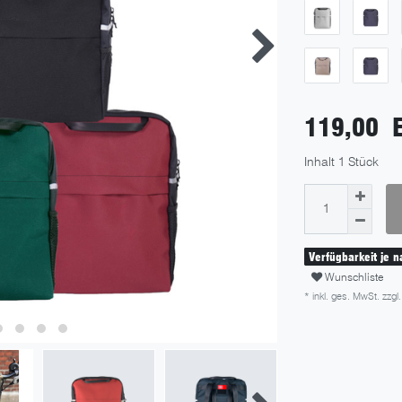
119,00 
Inhalt
1
Stück
Verfügbarkeit je 
Wunschliste
* inkl. ges. MwSt. zzgl.