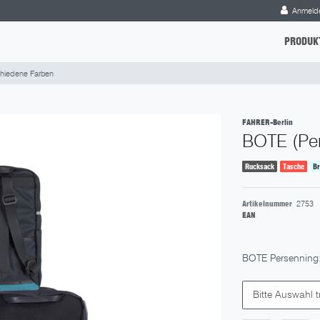
Anmeld
PRODUK
chiedene Farben
FAHRER-Berlin
BOTE (Per
Rucksack
Tasche
B
Artikelnummer
2753
EAN
BOTE Persenning
Bitte Auswahl t