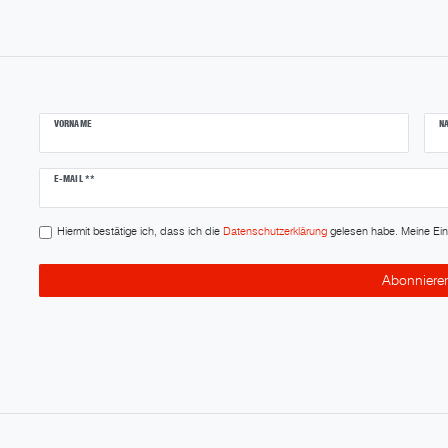
VORNAME
N
Newsletter
E-MAIL **
Honig
Hiermit bestätige ich, dass ich die
Daten­schutz­erklärung
gelesen habe. Meine Einwi
Abonniere