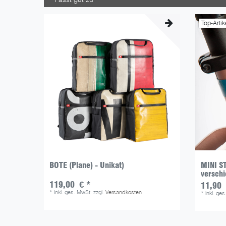
Top-Artik
BOTE (Plane) - Unikat)
MINI S
verschi
119,00 € *
11,90 
*
inkl. ges. MwSt.
zzgl.
Versandkosten
*
inkl. ge