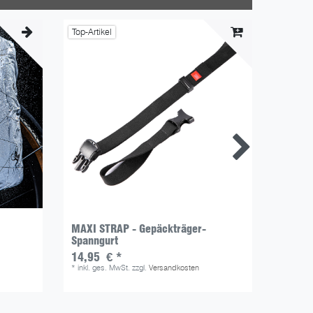
Top-Artikel
MAXI STRAP - Gepäckträger-
FRONT 
Spanngurt
Gepäck
14,95 € *
89,00
*
inkl. ges. MwSt.
zzgl.
Versandkosten
*
inkl. g