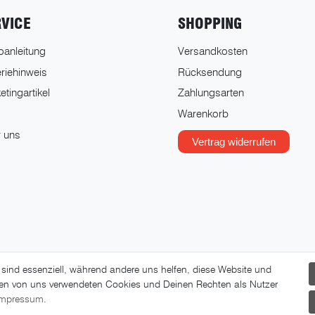
RVICE
SHOPPING
oanleitung
Versandkosten
eriehinweis
Rücksendung
tingartikel
Zahlungsarten
s
Warenkorb
 uns
Vertrag widerrufen
 sind essenziell, während andere uns helfen, diese Website und
 den von uns verwendeten Cookies und Deinen Rechten als Nutzer
© 2026 FAHRER Berlin. Alle Rechte vorbehalten.
Impressum
.