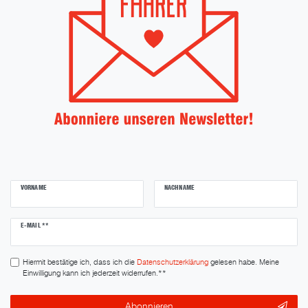
VORNAME
NACHNAME
Newsletter
E-MAIL **
Honig
Hiermit bestätige ich, dass ich die
Daten­schutz­erklärung
gelesen habe. Meine
Einwilligung kann ich jederzeit widerrufen.**
Abonnieren