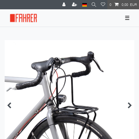
0
0,00 EUR
☰