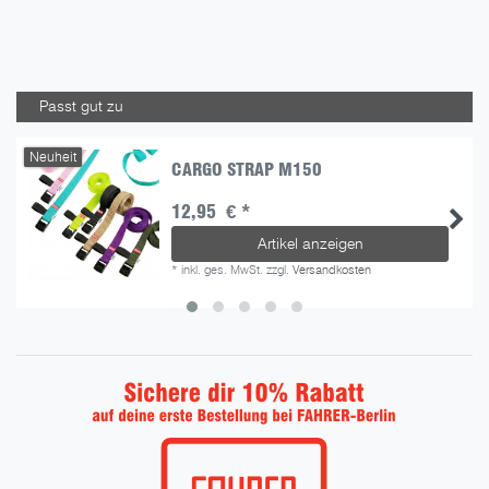
Passt gut zu
Neuheit
CARGO STRAP M150
12,95 € *
Artikel anzeigen
*
inkl. ges. MwSt.
zzgl.
Versandkosten