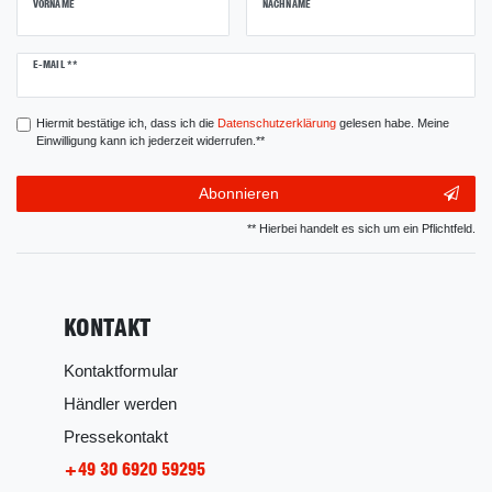
VORNAME
NACHNAME
Newsletter
E-MAIL **
Honig
Hiermit bestätige ich, dass ich die
Daten­schutz­erklärung
gelesen habe. Meine
Einwilligung kann ich jederzeit widerrufen.**
Abonnieren
** Hierbei handelt es sich um ein Pflichtfeld.
KONTAKT
Kontaktformular
Händler werden
Pressekontakt
+49 30 6920 59295