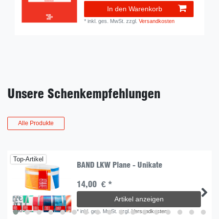
In den Warenkorb
*
inkl. ges. MwSt.
zzgl.
Versandkosten
Unsere Schenkempfehlungen
Alle Produkte
Top-Artikel
BAND LKW Plane - Unikate
14,00 € *
Artikel anzeigen
*
inkl. ges. MwSt.
zzgl.
Versandkosten