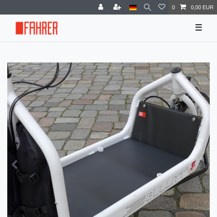
0
0,00 EUR
☰