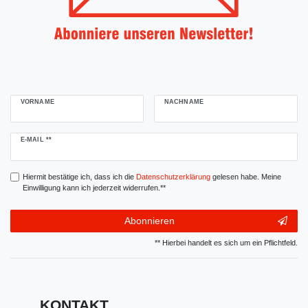
VORNAME
NACHNAME
Newsletter
E-MAIL **
Honig
Hiermit bestätige ich, dass ich die
Daten­schutz­erklärung
gelesen habe. Meine
Einwilligung kann ich jederzeit widerrufen.**
Abonnieren
** Hierbei handelt es sich um ein Pflichtfeld.
KONTAKT