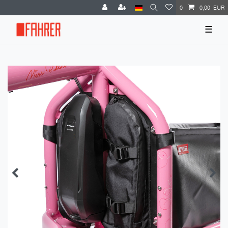
0
0,00 EUR
☰