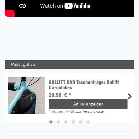
Passt gut zu
BULLITT BAR Taschenträger Bullitt
Cargobikes
29,90 € *
Artikel anzeigen
*
inkl. ges. MwSt.
zzgl.
Versandkosten