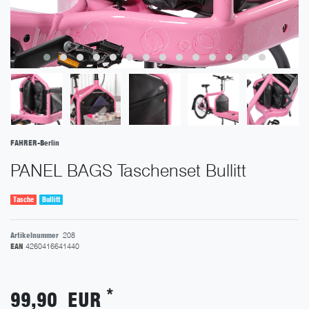
FAHRER-Berlin
PANEL BAGS Taschenset Bullitt
Tasche
Bullitt
Artikelnummer
208
EAN
4260416641440
*
99,90 EUR