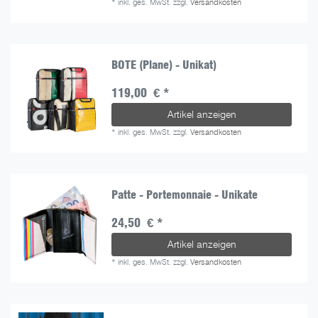
*
inkl. ges. MwSt.
zzgl.
Versandkosten
BOTE (Plane) - Unikat)
119,00 € *
Artikel anzeigen
*
inkl. ges. MwSt.
zzgl.
Versandkosten
Patte - Portemonnaie - Unikate
24,50 € *
Artikel anzeigen
*
inkl. ges. MwSt.
zzgl.
Versandkosten