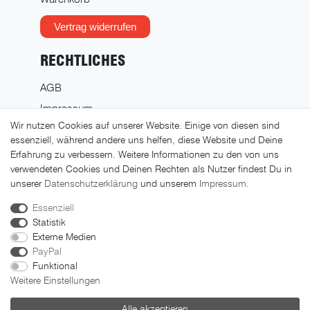
Vertrag widerrufen
RECHTLICHES
AGB
Impressum
Wir nutzen Cookies auf unserer Website. Einige von diesen sind
Datenschutz
essenziell, während andere uns helfen, diese Website und Deine
Widerrufsrecht
Erfahrung zu verbessern. Weitere Informationen zu den von uns
verwendeten Cookies und Deinen Rechten als Nutzer findest Du in
Widerrufsformular
unserer
Daten­schutz­erklärung
und unserem
Impressum
.
Essenziell
Statistik
Externe Medien
PayPal
Funktional
Weitere Einstellungen
© 2026 FAHRER Berlin. Alle Rechte vorbehalten.
Alle akzeptieren