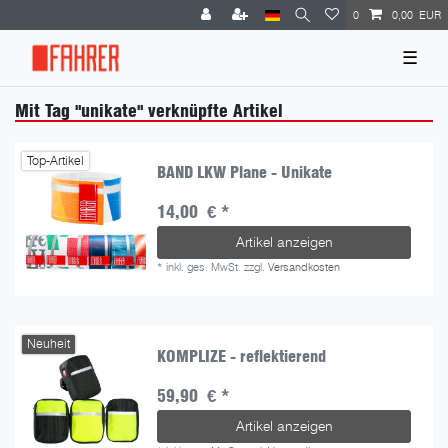
0
0,00 EUR
☰
Mit Tag "unikate" verknüpfte Artikel
Top-Artikel
BAND LKW Plane - Unikate
14,00 € *
Artikel anzeigen
*
inkl. ges. MwSt.
zzgl.
Versandkosten
Neuheit
KOMPLIZE - reflektierend
59,90 € *
Artikel anzeigen