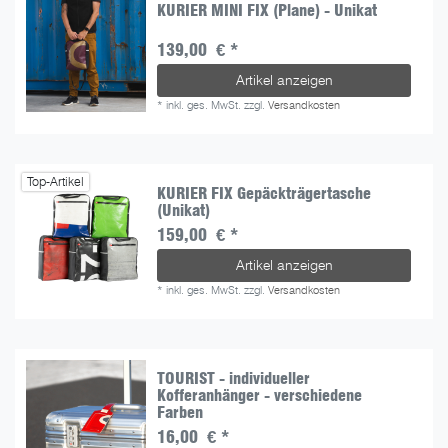
KURIER MINI FIX (Plane) - Unikat
139,00 € *
Artikel anzeigen
*
inkl. ges. MwSt.
zzgl.
Versandkosten
Top-Artikel
KURIER FIX Gepäckträgertasche
(Unikat)
159,00 € *
Artikel anzeigen
*
inkl. ges. MwSt.
zzgl.
Versandkosten
TOURIST - individueller
Kofferanhänger - verschiedene
Farben
16,00 € *