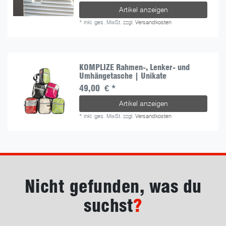
Artikel anzeigen
*
inkl. ges. MwSt.
zzgl.
Versandkosten
KOMPLIZE Rahmen-, Lenker- und
Umhängetasche | Unikate
49,00 € *
Artikel anzeigen
*
inkl. ges. MwSt.
zzgl.
Versandkosten
Nicht gefunden, was du
suchst
?