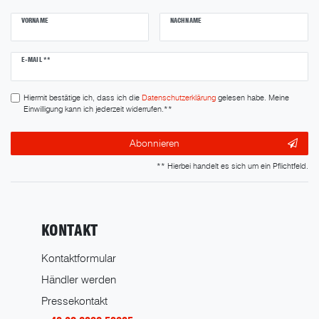
VORNAME
NACHNAME
Newsletter
E-MAIL **
Honig
Hiermit bestätige ich, dass ich die
Daten­schutz­erklärung
gelesen habe. Meine
Einwilligung kann ich jederzeit widerrufen.**
Abonnieren
** Hierbei handelt es sich um ein Pflichtfeld.
KONTAKT
Kontaktformular
Händler werden
Pressekontakt