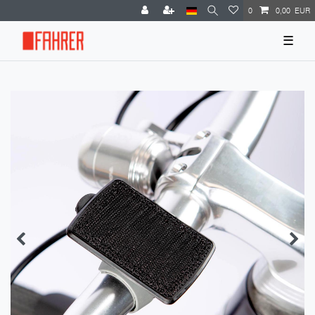
0
0,00 EUR
☰