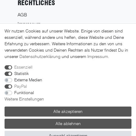
RECHTLICHES
AGB
Impressum
Wir nutzen Cookies auf unserer Website. Einige von diesen sind
Datenschutz
essenziell, während andere uns helfen, diese Website und Deine
Widerrufsrecht
Erfahrung zu verbessern. Weitere Informationen zu den von uns
verwendeten Cookies und Deinen Rechten als Nutzer findest Du in
Widerrufsformular
unserer
Daten­schutz­erklärung
und unserem
Impressum
.
Essenziell
Statistik
Externe Medien
PayPal
Funktional
Weitere Einstellungen
© 2026 FAHRER Berlin. Alle Rechte vorbehalten.
Alle akzeptieren
Alle ablehnen
Auswahl akzeptieren