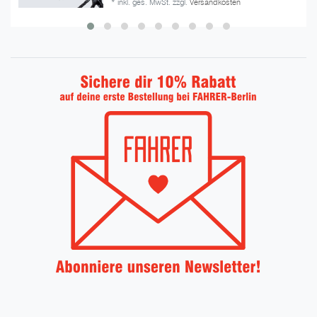
*
inkl. ges. MwSt.
zzgl.
Versandkosten