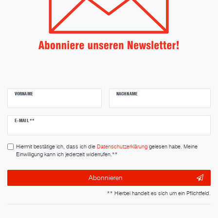
VORNAME
NACHNAME
Newsletter
E-MAIL **
Honig
Hiermit bestätige ich, dass ich die
Daten­schutz­erklärung
gelesen habe. Meine
Einwilligung kann ich jederzeit widerrufen.**
Abonnieren
** Hierbei handelt es sich um ein Pflichtfeld.