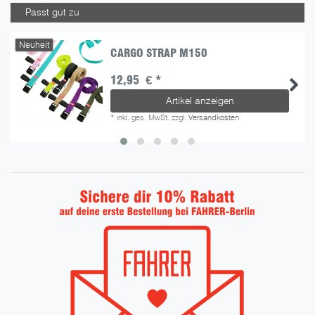
Passt gut zu
Neuheit
CARGO STRAP M150
12,95 € *
Artikel anzeigen
*
inkl. ges. MwSt.
zzgl.
Versandkosten