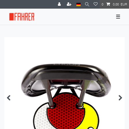
0
0,00 EUR
☰